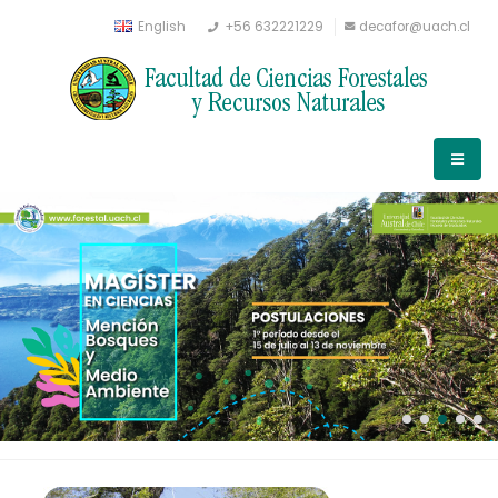
English
+56 632221229
decafor@uach.cl