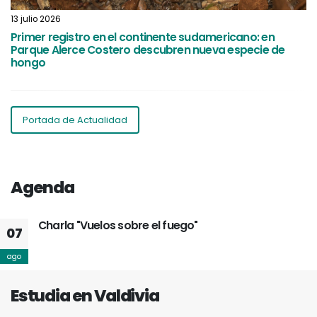
03
13 julio 2026
Mi
Primer registro en el continente sudamericano: en
E
Parque Alerce Costero descubren nueva especie de
hongo
Portada de Actualidad
Agenda
Charla "Vuelos sobre el fuego"
07
9:30
hrs.
ago
Estudia en Valdivia