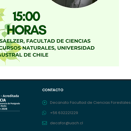
CONTACTO
Decanato Facultad de Ciencias Forestales 
+56 632221229
decafor@uach.cl