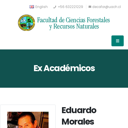
English
+56 632221229
decafor@uach.cl
Ex Académicos
Eduardo
Morales