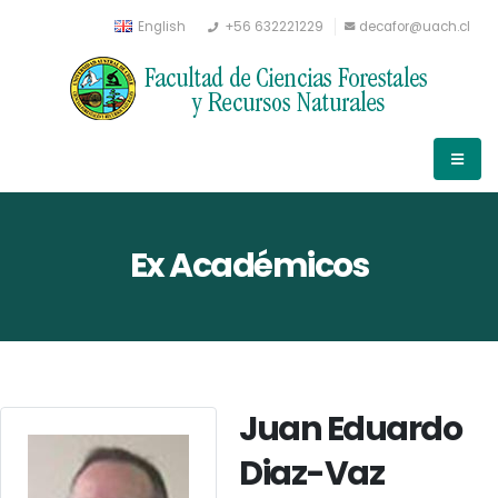
English
+56 632221229
decafor@uach.cl
Ex Académicos
Juan Eduardo
Diaz-Vaz