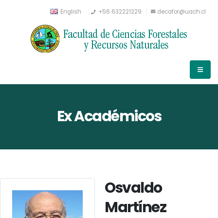
English
+56 632221229
decafor@uach.cl
Ex Académicos
Osvaldo
Martínez