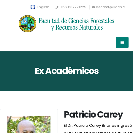
English
+56 632221229
decafor@uach.cl
Ex Académicos
Patricio Carey
El Dr. Patricio Carey Briones ingresó