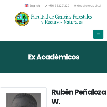
English
+56 632221229
decafor@uach.cl
Ex Académicos
Rubén Peñaloza
W.