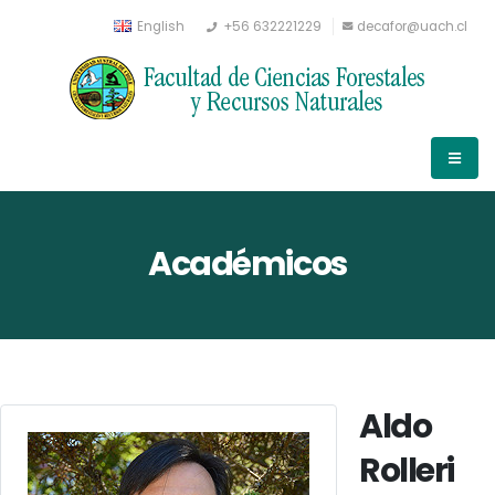
English
+56 632221229
decafor@uach.cl
Académicos
Aldo
Rolleri