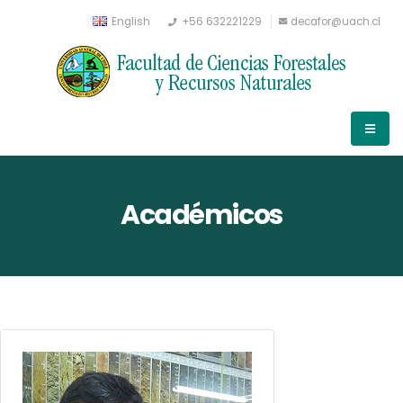
English
+56 632221229
decafor@uach.cl
Académicos