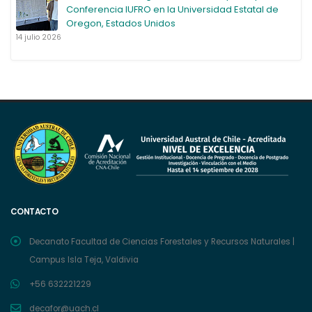
Conferencia IUFRO en la Universidad Estatal de
Oregon, Estados Unidos
14 julio 2026
CONTACTO
Decanato Facultad de Ciencias Forestales y Recursos Naturales |
Campus Isla Teja, Valdivia
+56 632221229
decafor@uach.cl