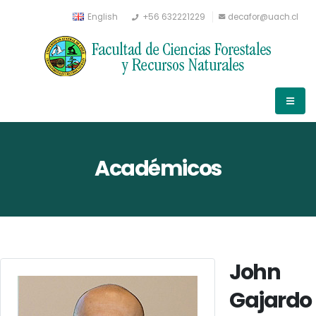
English
+56 632221229
decafor@uach.cl
Académicos
John
Gajardo