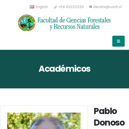
English
+56 632221229
decafor@uach.cl
Académicos
Pablo
Donoso