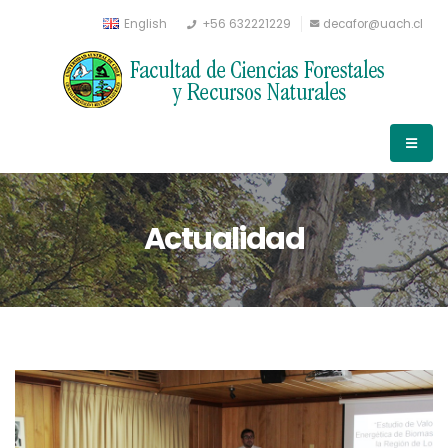
English
+56 632221229
decafor@uach.cl
Actualidad