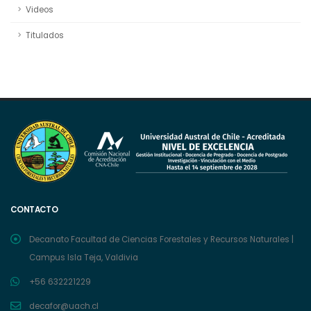
Videos
Titulados
CONTACTO
Decanato Facultad de Ciencias Forestales y Recursos Naturales |
Campus Isla Teja, Valdivia
+56 632221229
decafor@uach.cl