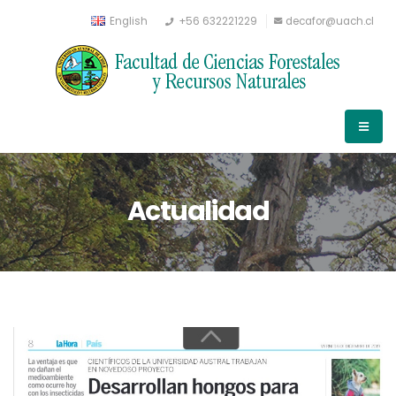
English
+56 632221229
decafor@uach.cl
Actualidad