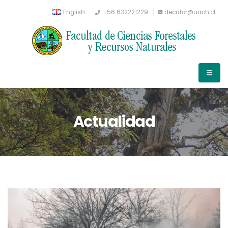
English
+56 632221229
decafor@uach.cl
Actualidad