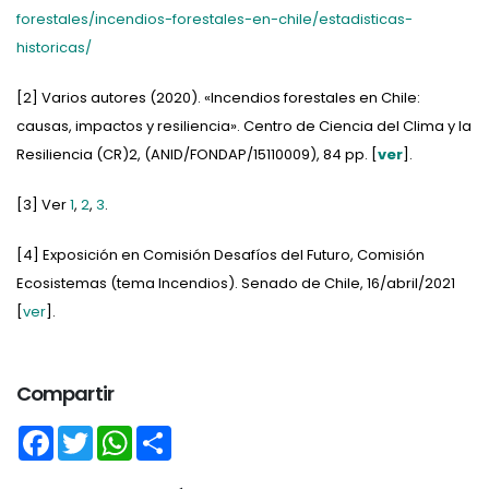
forestales/incendios-forestales-en-chile/estadisticas-
historicas/
[2] Varios autores (2020). «Incendios forestales en Chile:
causas, impactos y resiliencia». Centro de Ciencia del Clima y la
Resiliencia (CR)2, (ANID/FONDAP/15110009), 84 pp. [
ver
].
[3] Ver
1
,
2
,
3
.
[4] Exposición en Comisión Desafíos del Futuro, Comisión
Ecosistemas (tema Incendios). Senado de Chile, 16/abril/2021
[
ver
].
Compartir
Facebook
Twitter
WhatsApp
Share