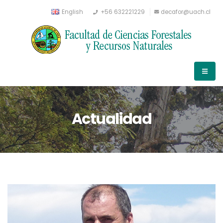
English
+56 632221229
decafor@uach.cl
Actualidad