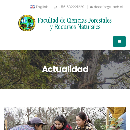
English
+56 632221229
decafor@uach.cl
Actualidad