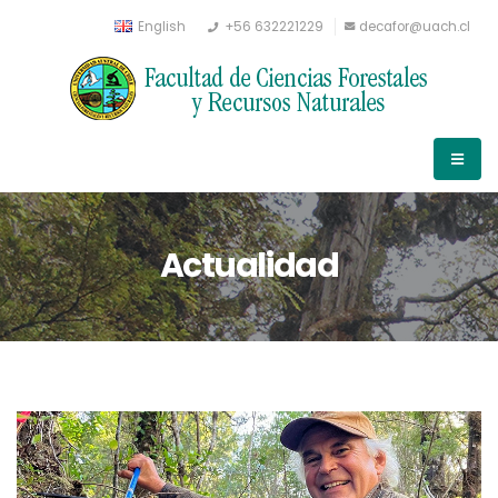
English
+56 632221229
decafor@uach.cl
Actualidad