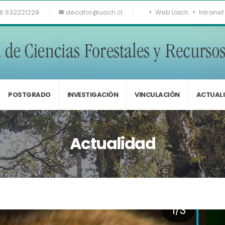
6 632221229
decafor@uach.cl
Web Uach
Intranet
POSTGRADO
INVESTIGACIÓN
VINCULACIÓN
ACTUAL
Actualidad