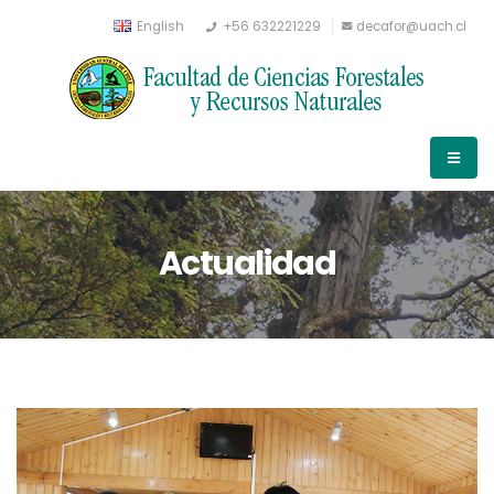
English
+56 632221229
decafor@uach.cl
Actualidad