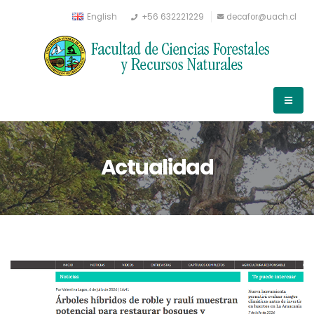
English
+56 632221229
decafor@uach.cl
Actualidad