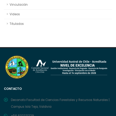
Vinculación
Videos
Titulados
CONTACTO
Decanato Facultad de Ciencias Forestales y Recursos Naturales |
Campus Isla Teja, Valdivia
+56 632221229