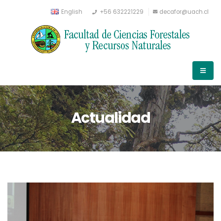
English
+56 632221229
decafor@uach.cl
Actualidad