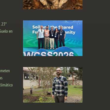
l 23°
Suelo en
rometen
as
climático