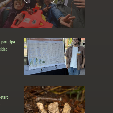
 participa
sidad
ostero
o