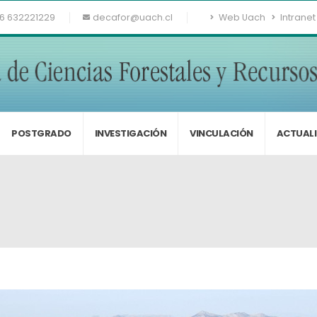
6 632221229
decafor@uach.cl
Web Uach
Intranet
POSTGRADO
INVESTIGACIÓN
VINCULACIÓN
ACTUAL