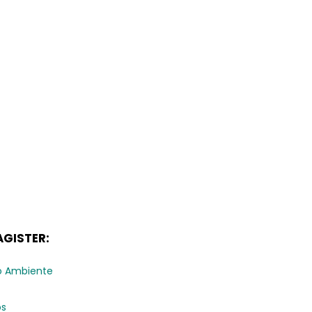
GISTER:
o Ambiente
os