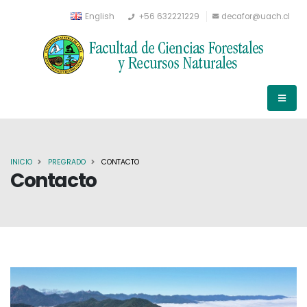
English
+56 632221229
decafor@uach.cl
INICIO
PREGRADO
CONTACTO
Contacto