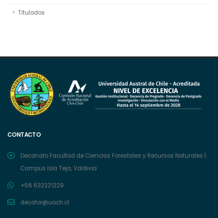
Titulados
CONTACTO
Decanato Facultad de Ciencias Forestales y Recursos Naturales |
Campus Isla Teja, Valdivia
+56 632221229
decafor@uach.cl