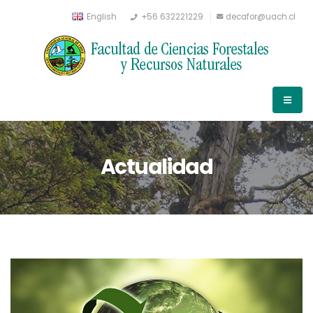
English
+56 632221229
decafor@uach.cl
Actualidad