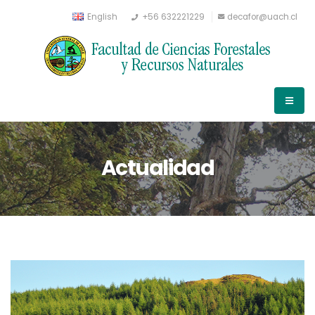
English
+56 632221229
decafor@uach.cl
Actualidad