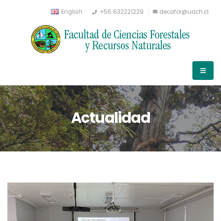
English
+56 632221229
decafor@uach.cl
Actualidad