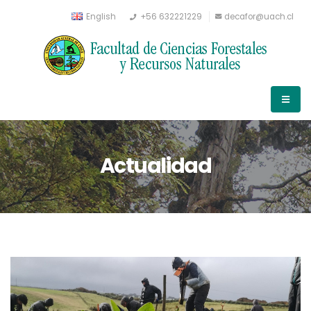
English
+56 632221229
decafor@uach.cl
Actualidad