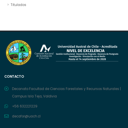
Titulados
CONTACTO
Decanato Facultad de Ciencias Forestales y Recursos Naturales |
Campus Isla Teja, Valdivia
+56 632221229
decafor@uach.cl