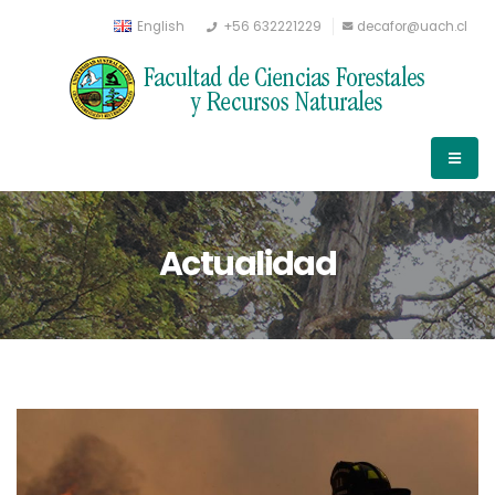
English
+56 632221229
decafor@uach.cl
Actualidad