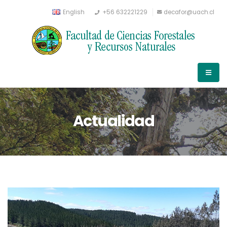
English
+56 632221229
decafor@uach.cl
Actualidad