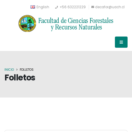
English
+56 632221229
decafor@uach.cl
INICIO
FOLLETOS
Folletos