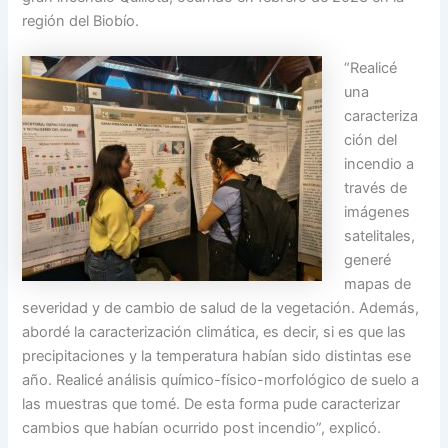
región del Biobío.
“Realicé
una
caracteriza
ción del
incendio a
través de
imágenes
satelitales,
generé
mapas de
severidad y de cambio de salud de la vegetación. Además,
abordé la caracterización climática, es decir, si es que las
precipitaciones y la temperatura habían sido distintas ese
año. Realicé análisis químico-físico-morfológico de suelo a
las muestras que tomé. De esta forma pude caracterizar
cambios que habían ocurrido post incendio”, explicó.