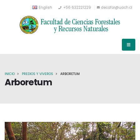
English
+56 632221229
decafor@uach.cl
INICIO
PREDIOS Y VIVEROS
ARBORETUM
Arboretum