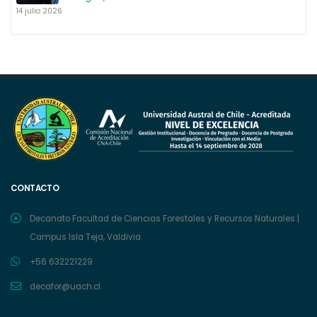
14 julio 2026
CONTACTO
Decanato Facultad de Ciencias Forestales y Recursos Naturales |
Campus Isla Teja, Valdivia
+56 632221229
decafor@uach.cl