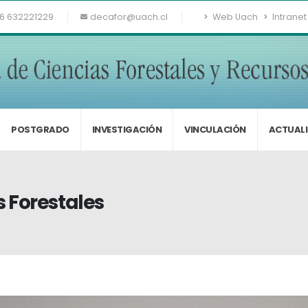
6 632221229
decafor@uach.cl
Web Uach
Intranet
POSTGRADO
INVESTIGACIÓN
VINCULACIÓN
ACTUAL
 Forestales