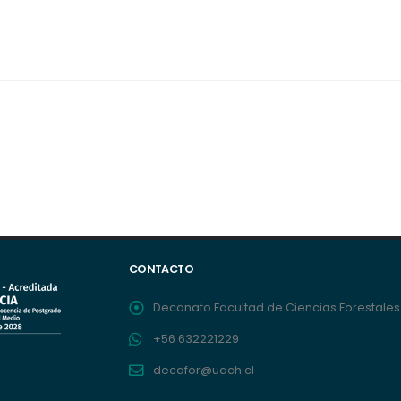
CONTACTO
Decanato Facultad de Ciencias Forestales 
+56 632221229
decafor@uach.cl