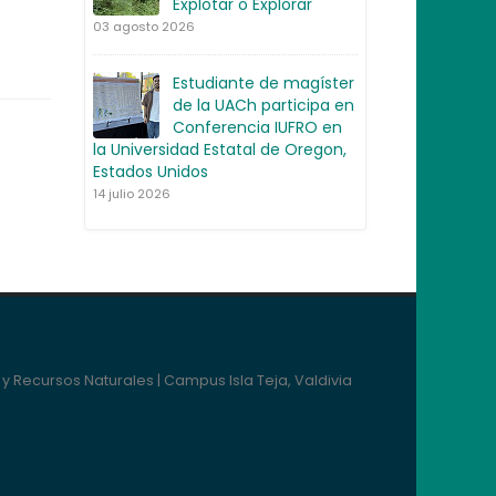
Explotar o Explorar
03 agosto 2026
Estudiante de magíster
de la UACh participa en
Conferencia IUFRO en
la Universidad Estatal de Oregon,
Estados Unidos
14 julio 2026
y Recursos Naturales | Campus Isla Teja, Valdivia