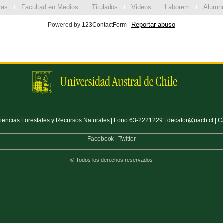
ias
Facultad en Medios
Titulados
Videos
Laborem
Alumn
Reportar abuso
Powered by
123ContactForm
|
encias Forestales y Recursos Naturales | Fono 63-2221229 | decafor@uach.cl | Ca
Facebook
|
Twitter
© Todos los derechos reservados